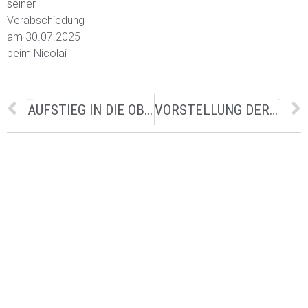
seiner
Verabschiedung
am 30.07.2025
beim Nicolai
PREVIOUS
NEXT
AUFSTIEG IN DIE OBERLIGA…
VORSTELLUNG DER NEUEN VEREINSTRAINER