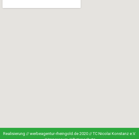
Realisierung // werbeagentur-rheingold.de 2020 //
TC Nicolai Konstanz e.V.